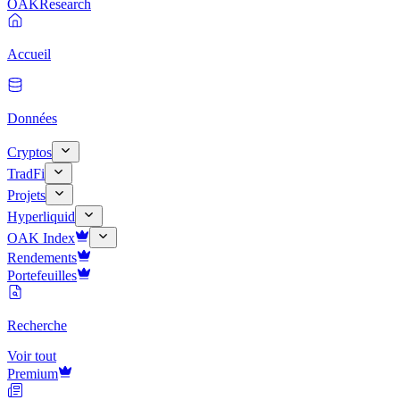
OAK
Research
Accueil
Données
Cryptos
TradFi
Projets
Hyperliquid
OAK Index
Rendements
Portefeuilles
Recherche
Voir tout
Premium