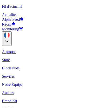
Fil d'actualité
Actualités
Alpha Feed
Récap
Monitoring
À propos
Store
Block Note
Services
Notre Équipe
Auteurs
Brand Kit