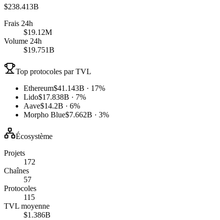
$238.413B
Frais 24h
$19.12M
Volume 24h
$19.751B
Top protocoles par TVL
Ethereum
$41.143B · 17%
Lido
$17.838B · 7%
Aave
$14.2B · 6%
Morpho Blue
$7.662B · 3%
Écosystème
Projets
172
Chaînes
57
Protocoles
115
TVL moyenne
$1.386B