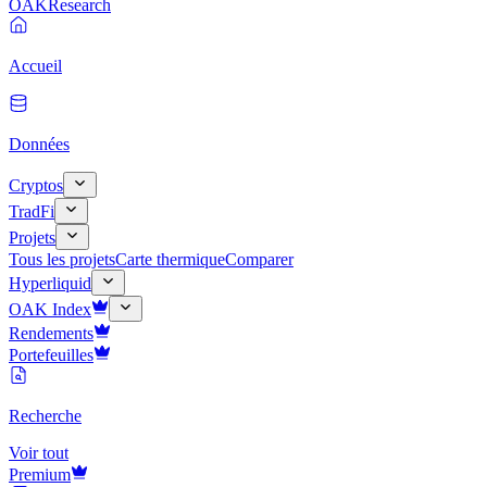
OAK
Research
Accueil
Données
Cryptos
TradFi
Projets
Tous les projets
Carte thermique
Comparer
Hyperliquid
OAK Index
Rendements
Portefeuilles
Recherche
Voir tout
Premium