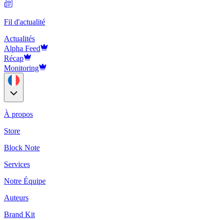
Fil d'actualité
Actualités
Alpha Feed
Récap
Monitoring
À propos
Store
Block Note
Services
Notre Équipe
Auteurs
Brand Kit