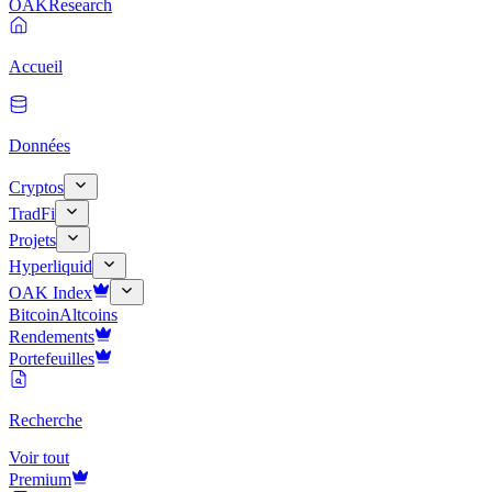
OAK
Research
Accueil
Données
Cryptos
TradFi
Projets
Hyperliquid
OAK Index
Bitcoin
Altcoins
Rendements
Portefeuilles
Recherche
Voir tout
Premium