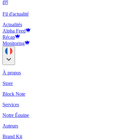
Fil d'actualité
Actualités
Alpha Feed
Récap
Monitoring
À propos
Store
Block Note
Services
Notre Équipe
Auteurs
Brand Kit