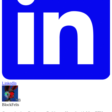
LinkedIn
B
BlockFelis