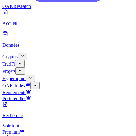
OAK
Research
Accueil
Données
Cryptos
TradFi
Projets
Hyperliquid
OAK Index
Rendements
Portefeuilles
Recherche
Voir tout
Premium