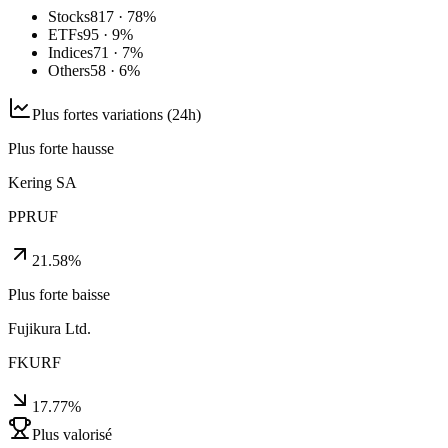
Stocks
817 · 78%
ETFs
95 · 9%
Indices
71 · 7%
Others
58 · 6%
Plus fortes variations (24h)
Plus forte hausse
Kering SA
PPRUF
21.58
%
Plus forte baisse
Fujikura Ltd.
FKURF
17.77
%
Plus valorisé