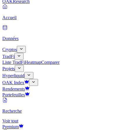
OAK
Research
Accueil
Données
Cryptos
TradFi
Liste TradFi
Heatmap
Comparer
Projets
Hyperliquid
OAK Index
Rendements
Portefeuilles
Recherche
Voir tout
Premium