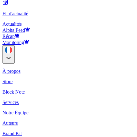
Fil d'actualité
Actualités
Alpha Feed
Récap
Monitoring
À propos
Store
Block Note
Services
Notre Équipe
Auteurs
Brand Kit