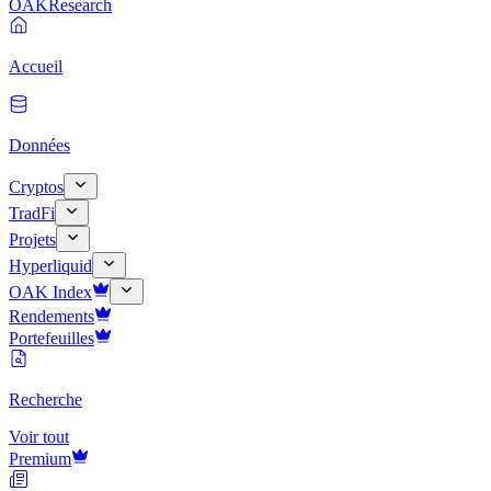
OAK
Research
Accueil
Données
Cryptos
TradFi
Projets
Hyperliquid
OAK Index
Rendements
Portefeuilles
Recherche
Voir tout
Premium