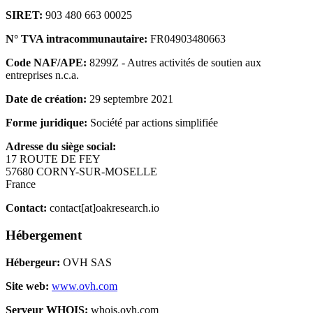
SIRET:
903 480 663 00025
N° TVA intracommunautaire
:
FR04903480663
Code NAF/APE
:
8299Z -
Autres activités de soutien aux
entreprises n.c.a.
Date de création
:
29 septembre 2021
Forme juridique
:
Société par actions simplifiée
Adresse du siège social
:
17 ROUTE DE FEY
57680 CORNY-SUR-MOSELLE
France
Contact
:
contact[at]oakresearch.io
Hébergement
Hébergeur
:
OVH SAS
Site web
:
www.ovh.com
Serveur WHOIS
:
whois.ovh.com