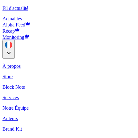
Fil d'actualité
Actualités
Alpha Feed
Récap
Monitoring
À propos
Store
Block Note
Services
Notre Équipe
Auteurs
Brand Kit