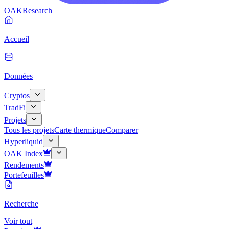
OAK
Research
Accueil
Données
Cryptos
TradFi
Projets
Tous les projets
Carte thermique
Comparer
Hyperliquid
OAK Index
Rendements
Portefeuilles
Recherche
Voir tout