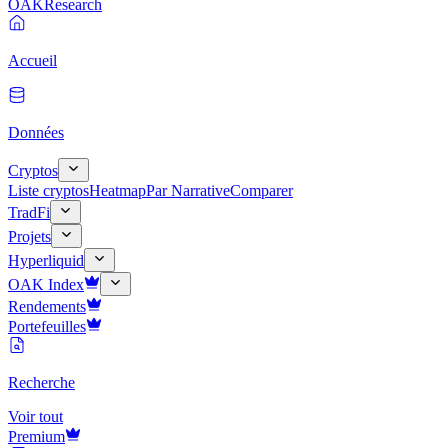
OAK
Research
Accueil
Données
Cryptos
Liste cryptos
Heatmap
Par Narrative
Comparer
TradFi
Projets
Hyperliquid
OAK Index
Rendements
Portefeuilles
Recherche
Voir tout
Premium