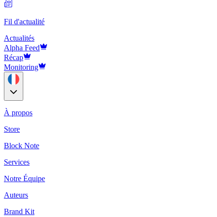
Fil d'actualité
Actualités
Alpha Feed
Récap
Monitoring
À propos
Store
Block Note
Services
Notre Équipe
Auteurs
Brand Kit