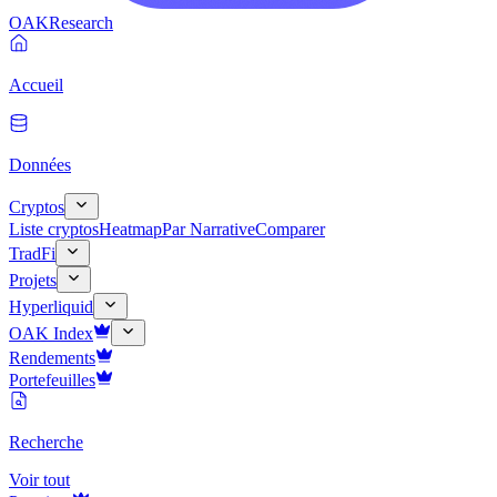
OAK
Research
Accueil
Données
Cryptos
Liste cryptos
Heatmap
Par Narrative
Comparer
TradFi
Projets
Hyperliquid
OAK Index
Rendements
Portefeuilles
Recherche
Voir tout