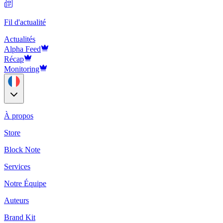
Fil d'actualité
Actualités
Alpha Feed
Récap
Monitoring
À propos
Store
Block Note
Services
Notre Équipe
Auteurs
Brand Kit