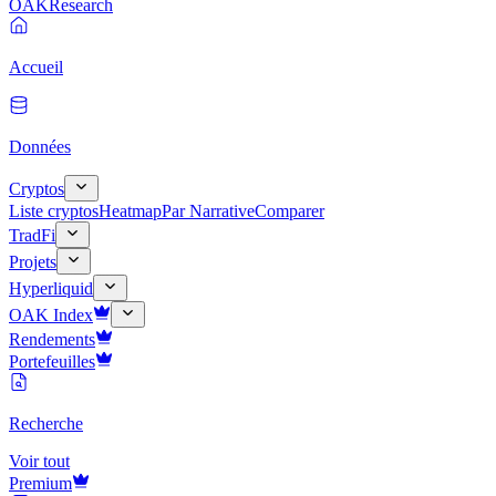
OAK
Research
Accueil
Données
Cryptos
Liste cryptos
Heatmap
Par Narrative
Comparer
TradFi
Projets
Hyperliquid
OAK Index
Rendements
Portefeuilles
Recherche
Voir tout
Premium