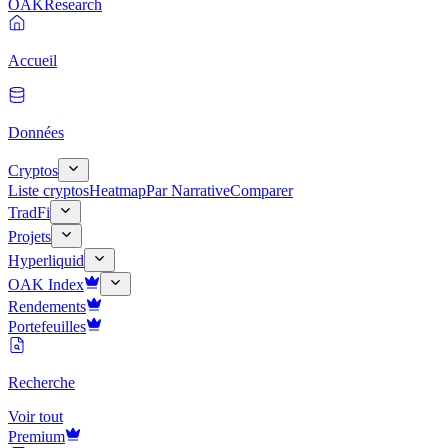
OAK
Research
Accueil
Données
Cryptos
Liste cryptos
Heatmap
Par Narrative
Comparer
TradFi
Projets
Hyperliquid
OAK Index
Rendements
Portefeuilles
Recherche
Voir tout
Premium