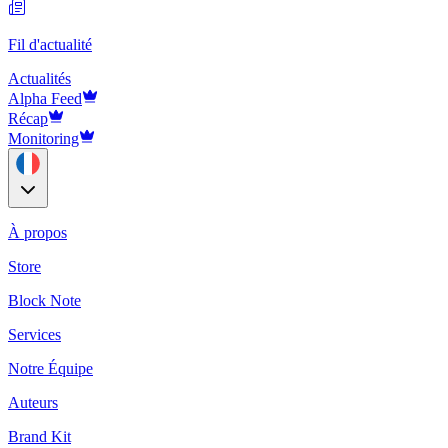
Fil d'actualité
Actualités
Alpha Feed
Récap
Monitoring
À propos
Store
Block Note
Services
Notre Équipe
Auteurs
Brand Kit