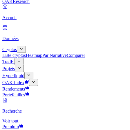
OAK
Research
Accueil
Données
Cryptos
Liste cryptos
Heatmap
Par Narrative
Comparer
TradFi
Projets
Hyperliquid
OAK Index
Rendements
Portefeuilles
Recherche
Voir tout
Premium