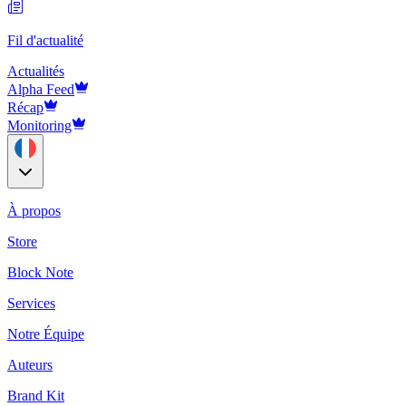
Fil d'actualité
Actualités
Alpha Feed
Récap
Monitoring
À propos
Store
Block Note
Services
Notre Équipe
Auteurs
Brand Kit