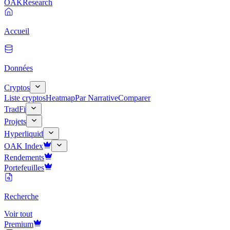
OAK
Research
Accueil
Données
Cryptos
Liste cryptos
Heatmap
Par Narrative
Comparer
TradFi
Projets
Hyperliquid
OAK Index
Rendements
Portefeuilles
Recherche
Voir tout
Premium