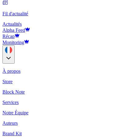
Fil d'actualité
Actualités
Alpha Feed
Récap
Monitoring
À propos
Store
Block Note
Services
Notre Équipe
Auteurs
Brand Kit