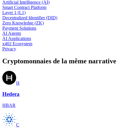
Artificial Intelligence (AI)
Smart Contract Platform
Layer 1 (L1)
Decentralized Identifier (DID)
Zero Knowledge (ZK)
Payment Solutions
AI Agents
AI Applications
x402 Ecosystem
Privacy
Cryptomonnaies de la même narrative
H
Hedera
HBAR
C