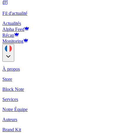
Fil d'actualité
Actualités
Alpha Feed
Récap
Monitoring
À propos
Store
Block Note
Services
Notre Équipe
Auteurs
Brand Kit