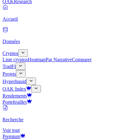
OAK
Research
Accueil
Données
Cryptos
Liste cryptos
Heatmap
Par Narrative
Comparer
TradFi
Projets
Hyperliquid
OAK Index
Rendements
Portefeuilles
Recherche
Voir tout
Premium