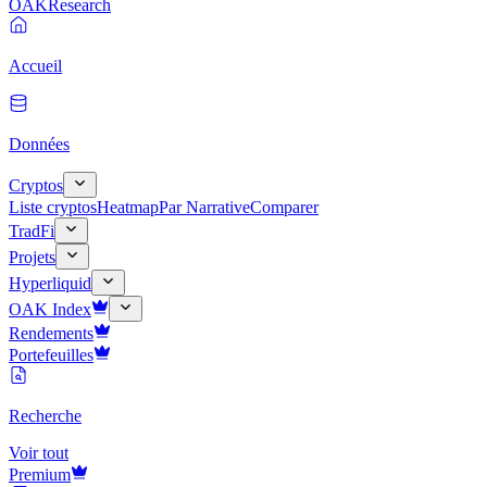
OAK
Research
Accueil
Données
Cryptos
Liste cryptos
Heatmap
Par Narrative
Comparer
TradFi
Projets
Hyperliquid
OAK Index
Rendements
Portefeuilles
Recherche
Voir tout
Premium