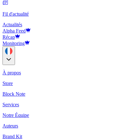
Fil d'actualité
Actualités
Alpha Feed
Récap
Monitoring
À propos
Store
Block Note
Services
Notre Équipe
Auteurs
Brand Kit