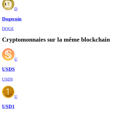
D
Dogecoin
DOGE
Cryptomonnaies sur la même blockchain
U
USDS
USDS
U
USD1