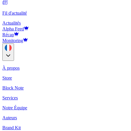
Fil d'actualité
Actualités
Alpha Feed
Récap
Monitoring
À propos
Store
Block Note
Services
Notre Équipe
Auteurs
Brand Kit