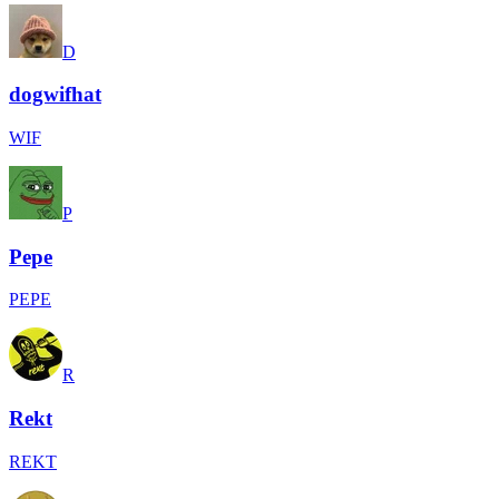
D
dogwifhat
WIF
P
Pepe
PEPE
R
Rekt
REKT