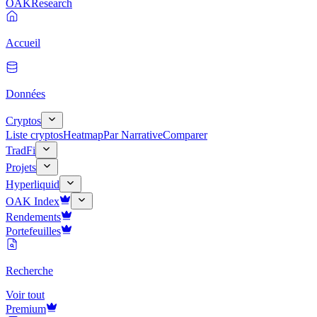
OAK
Research
Accueil
Données
Cryptos
Liste cryptos
Heatmap
Par Narrative
Comparer
TradFi
Projets
Hyperliquid
OAK Index
Rendements
Portefeuilles
Recherche
Voir tout
Premium