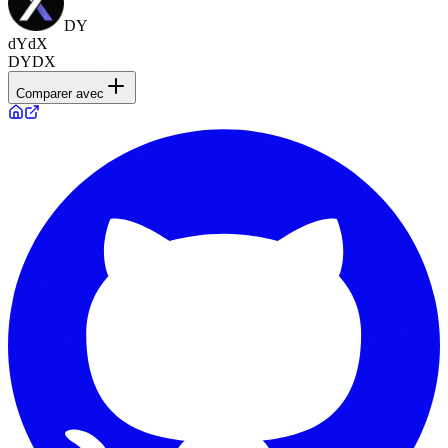
DY
dYdX
DYDX
Comparer avec