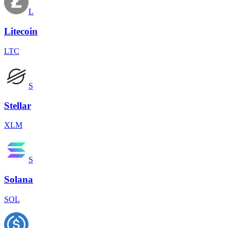
L
Litecoin
LTC
S
Stellar
XLM
S
Solana
SOL