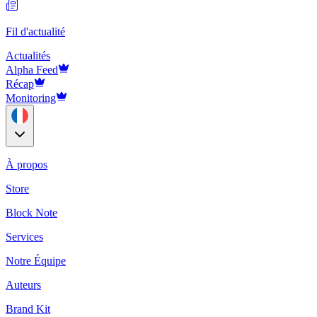
Fil d'actualité
Actualités
Alpha Feed
Récap
Monitoring
À propos
Store
Block Note
Services
Notre Équipe
Auteurs
Brand Kit