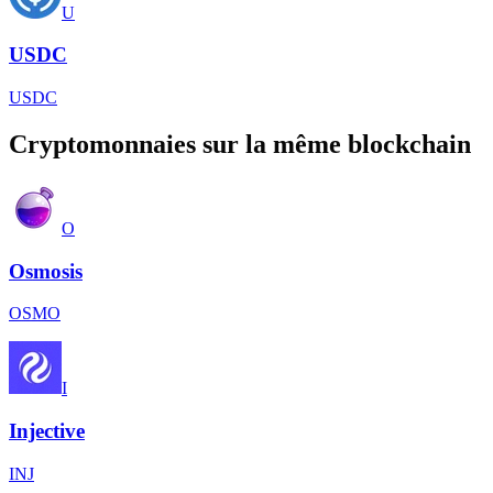
U
USDC
USDC
Cryptomonnaies sur la même blockchain
O
Osmosis
OSMO
I
Injective
INJ