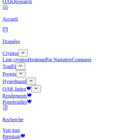
OAK
Research
Accueil
Données
Cryptos
Liste cryptos
Heatmap
Par Narrative
Comparer
TradFi
Projets
Hyperliquid
OAK Index
Rendements
Portefeuilles
Recherche
Voir tout
Premium