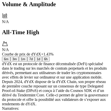
Volume & Amplitude
N/A
All-Time High
N/A
Courbe de prix de dYdX
+1.43%
6m
3m
1m
7d
1d
6h
dYdX est un protocole de finance décentralisée (DeFi) spécialisé
dans le trading sur les marchés de contrats perpetuels et les produits
dérivés, permettant aux utilisateurs de trader les cryptomonnaies
avec effets de levier sur ordinateur et sur une application mobile.
Depuis 2024, dYdX dispose de la dYdX Chain, son propre réseau
de première couche reposant sur un consensus de type Delegated
Proof-of-Stake (DPoS) et conçu à l’aide du Cosmos SDK et d’un
dérivé du Tendermint Core. Celle-ci permet de gérer la gouvernance
du protocole et offre la possibilité aux validateurs de s’exposer aux
rendements de dYdX.
Narratives
: