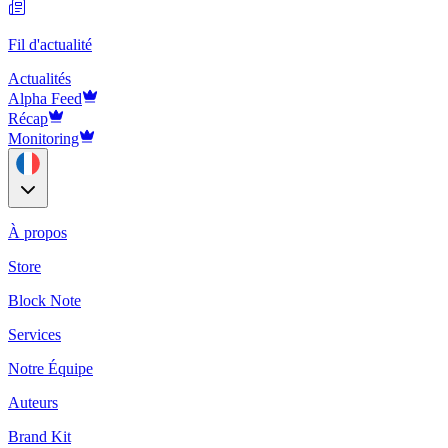
Fil d'actualité
Actualités
Alpha Feed
Récap
Monitoring
À propos
Store
Block Note
Services
Notre Équipe
Auteurs
Brand Kit