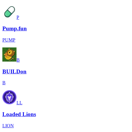
P
Pump.fun
PUMP
B
BUILDon
B
LL
Loaded Lions
LION