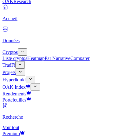
OAK
Research
Accueil
Données
Cryptos
Liste cryptos
Heatmap
Par Narrative
Comparer
TradFi
Projets
Hyperliquid
OAK Index
Rendements
Portefeuilles
Recherche
Voir tout
Premium