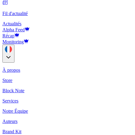
Fil d'actualité
Actualités
Alpha Feed
Récap
Monitoring
À propos
Store
Block Note
Services
Notre Équipe
Auteurs
Brand Kit