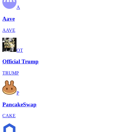
A
Aave
AAVE
OT
Official Trump
TRUMP
P
PancakeSwap
CAKE