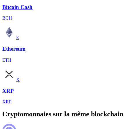
Bitcoin Cash
BCH
E
Ethereum
ETH
X
XRP
XRP
Cryptomonnaies sur la même blockchain