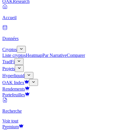
OAK
Research
Accueil
Données
Cryptos
Liste cryptos
Heatmap
Par Narrative
Comparer
TradFi
Projets
Hyperliquid
OAK Index
Rendements
Portefeuilles
Recherche
Voir tout
Premium