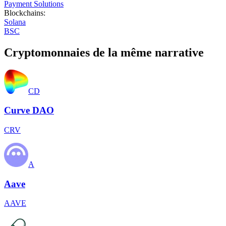
Payment Solutions
Blockchains
:
Solana
BSC
Cryptomonnaies de la même narrative
CD
Curve DAO
CRV
A
Aave
AAVE