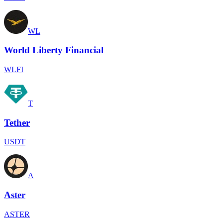
WL
World Liberty Financial
WLFI
T
Tether
USDT
A
Aster
ASTER