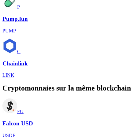
P
Pump.fun
PUMP
C
Chainlink
LINK
Cryptomonnaies sur la même blockchain
FU
Falcon USD
USDF