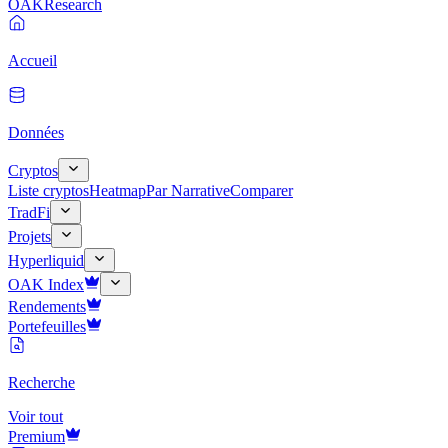
OAK
Research
Accueil
Données
Cryptos
Liste cryptos
Heatmap
Par Narrative
Comparer
TradFi
Projets
Hyperliquid
OAK Index
Rendements
Portefeuilles
Recherche
Voir tout
Premium