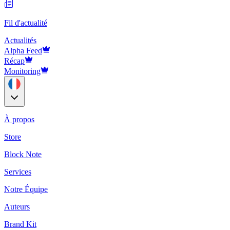
Fil d'actualité
Actualités
Alpha Feed
Récap
Monitoring
À propos
Store
Block Note
Services
Notre Équipe
Auteurs
Brand Kit