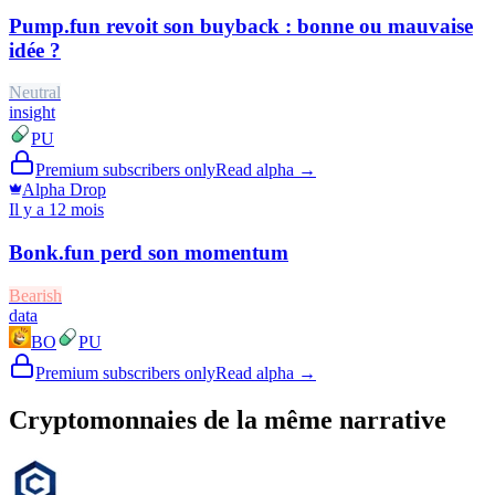
Pump.fun revoit son buyback : bonne ou mauvaise
idée ?
Neutral
insight
PU
Premium subscribers only
Read alpha →
Alpha Drop
Il y a 12 mois
Bonk.fun perd son momentum
Bearish
data
BO
PU
Premium subscribers only
Read alpha →
Cryptomonnaies de la même narrative