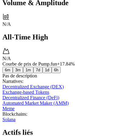
Volume & Amplitude
N/A
All-Time High
N/A
Courbe de prix de Pump.fun
+17.84%
6m
3m
1m
7d
1d
6h
Pas de description
Narratives
:
Decentralized Exchange (DEX)
Exchange-based Tokens
Decentralized Finance (DeFi)
Automated Market Maker (AMM)
Meme
Blockchains
:
Solana
Actifs liés