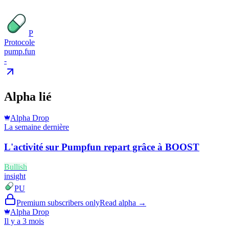
P
Protocole
pump.fun
-
Alpha lié
Alpha Drop
La semaine dernière
L'activité sur Pumpfun repart grâce à BOOST
Bullish
insight
PU
Premium subscribers only
Read alpha →
Alpha Drop
Il y a 3 mois