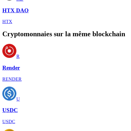
HTX DAO
HTX
Cryptomonnaies sur la même blockchain
R
Render
RENDER
U
USDC
USDC