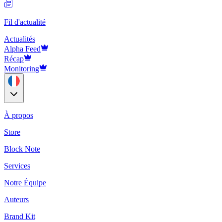
Fil d'actualité
Actualités
Alpha Feed
Récap
Monitoring
À propos
Store
Block Note
Services
Notre Équipe
Auteurs
Brand Kit