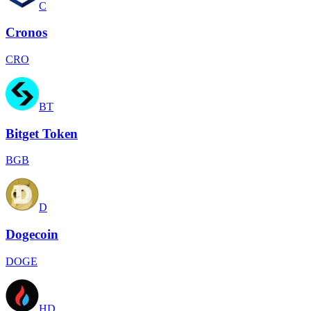
C
Cronos
CRO
BT
Bitget Token
BGB
D
Dogecoin
DOGE
HD