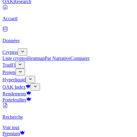
OAK
Research
Accueil
Données
Cryptos
Liste cryptos
Heatmap
Par Narrative
Comparer
TradFi
Projets
Hyperliquid
OAK Index
Rendements
Portefeuilles
Recherche
Voir tout
Premium