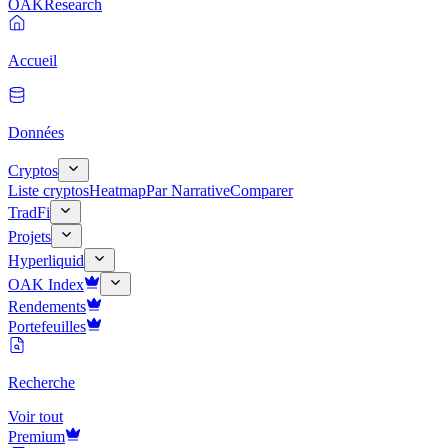
OAK
Research
Accueil
Données
Cryptos
Liste cryptos
Heatmap
Par Narrative
Comparer
TradFi
Projets
Hyperliquid
OAK Index
Rendements
Portefeuilles
Recherche
Voir tout
Premium