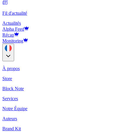
Fil d'actualité
Actualités
Alpha Feed
Récap
Monitoring
À propos
Store
Block Note
Services
Notre Équipe
Auteurs
Brand Kit