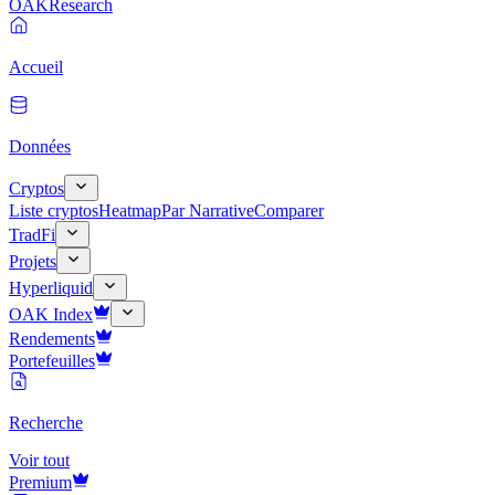
OAK
Research
Accueil
Données
Cryptos
Liste cryptos
Heatmap
Par Narrative
Comparer
TradFi
Projets
Hyperliquid
OAK Index
Rendements
Portefeuilles
Recherche
Voir tout
Premium