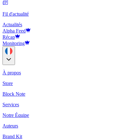
Fil d'actualité
Actualités
Alpha Feed
Récap
Monitoring
À propos
Store
Block Note
Services
Notre Équipe
Auteurs
Brand Kit