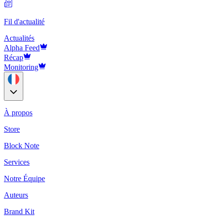
Fil d'actualité
Actualités
Alpha Feed
Récap
Monitoring
À propos
Store
Block Note
Services
Notre Équipe
Auteurs
Brand Kit