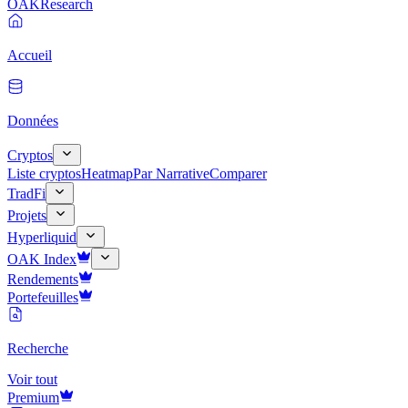
OAK
Research
Accueil
Données
Cryptos
Liste cryptos
Heatmap
Par Narrative
Comparer
TradFi
Projets
Hyperliquid
OAK Index
Rendements
Portefeuilles
Recherche
Voir tout
Premium