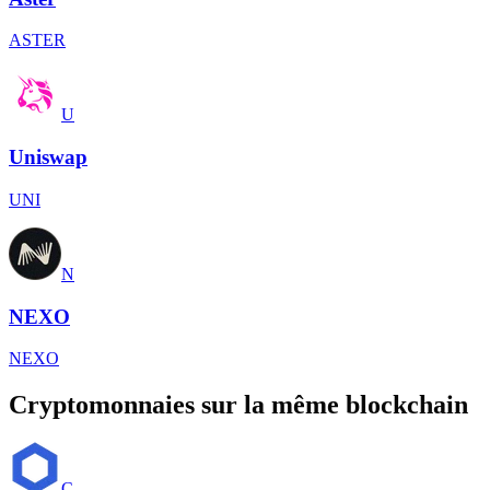
ASTER
U
Uniswap
UNI
N
NEXO
NEXO
Cryptomonnaies sur la même blockchain
C