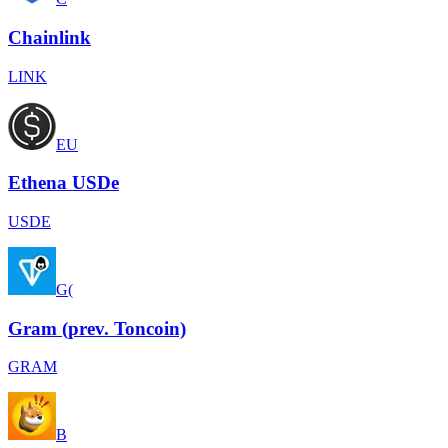
Chainlink
LINK
EU
Ethena USDe
USDE
G(
Gram (prev. Toncoin)
GRAM
B