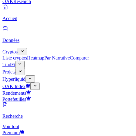
OAK
Research
Accueil
Données
Cryptos
Liste cryptos
Heatmap
Par Narrative
Comparer
TradFi
Projets
Hyperliquid
OAK Index
Rendements
Portefeuilles
Recherche
Voir tout
Premium