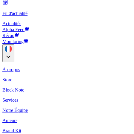
Fil d'actualité
Actualités
Alpha Feed
Récap
Monitoring
À propos
Store
Block Note
Services
Notre Équipe
Auteurs
Brand Kit