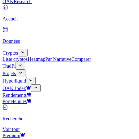
OAK
Research
Accueil
Données
Cryptos
Liste cryptos
Heatmap
Par Narrative
Comparer
TradFi
Projets
Hyperliquid
OAK Index
Rendements
Portefeuilles
Recherche
Voir tout
Premium