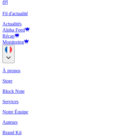
Fil d'actualité
Actualités
Alpha Feed
Récap
Monitoring
À propos
Store
Block Note
Services
Notre Équipe
Auteurs
Brand Kit