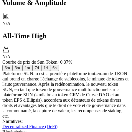
Volume & Amplitude
N/A
All-Time High
N/A
Courbe de prix de Sun Token
+0.37%
6m
3m
1m
7d
1d
6h
Plateforme SUN.io est la première plateforme tout-en-un de TRON
qui prend en charge l'échange de stablecoins, le minage de tokens et
l'autogouvernance. Après la redénomination, le nouveau token
SUN, en tant que token de gouvernance multifonctionnel sur la
plateforme SUN (similaire au token CRV de Curve DAO et au
token EPS d'Ellipsis), accordera aux détenteurs de tokens divers
droits et avantages tels que le droit de vote et de gouvernance dans
la communauté, la capture de valeur, les récompenses de staking,
etc.
Narratives
:
Decentralized Finance (DeFi)
Blockchains
: