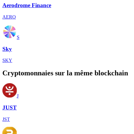
Aerodrome Finance
AERO
S
Sky
SKY
Cryptomonnaies sur la même blockchain
J
JUST
JST