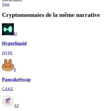
Tron
Cryptomonnaies de la même narrative
H
Hyperliquid
HYPE
P
PancakeSwap
CAKE
AF