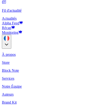
Fil d'actualité
Actualités
Alpha Feed
Récap
Monitoring
À propos
Store
Block Note
Services
Notre Équipe
Auteurs
Brand Kit