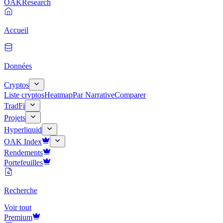
OAK
Research
Accueil
Données
Cryptos
Liste cryptos
Heatmap
Par Narrative
Comparer
TradFi
Projets
Hyperliquid
OAK Index
Rendements
Portefeuilles
Recherche
Voir tout
Premium