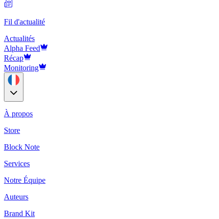
Fil d'actualité
Actualités
Alpha Feed
Récap
Monitoring
À propos
Store
Block Note
Services
Notre Équipe
Auteurs
Brand Kit