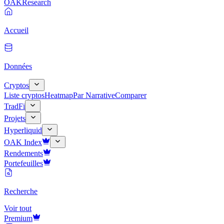
OAK
Research
Accueil
Données
Cryptos
Liste cryptos
Heatmap
Par Narrative
Comparer
TradFi
Projets
Hyperliquid
OAK Index
Rendements
Portefeuilles
Recherche
Voir tout
Premium