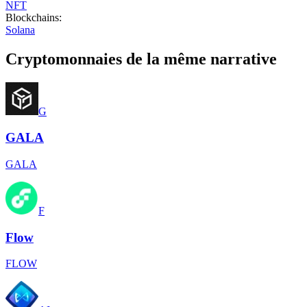
NFT
Blockchains
:
Solana
Cryptomonnaies de la même narrative
G
GALA
GALA
F
Flow
FLOW