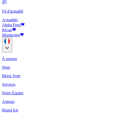
Fil d'actualité
Actualités
Alpha Feed
Récap
Monitoring
À propos
Store
Block Note
Services
Notre Équipe
Auteurs
Brand Kit