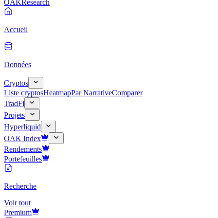
OAK
Research
Accueil
Données
Cryptos
Liste cryptos
Heatmap
Par Narrative
Comparer
TradFi
Projets
Hyperliquid
OAK Index
Rendements
Portefeuilles
Recherche
Voir tout
Premium