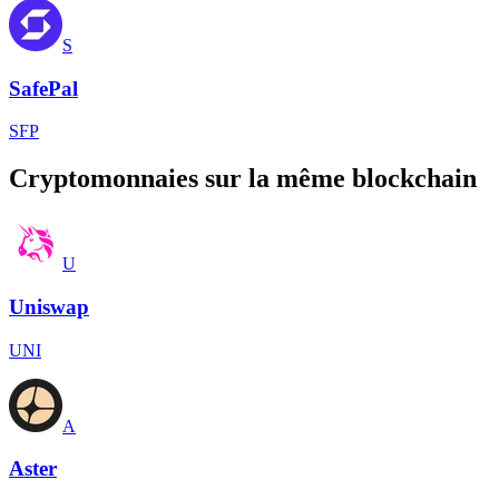
S
SafePal
SFP
Cryptomonnaies sur la même blockchain
U
Uniswap
UNI
A
Aster