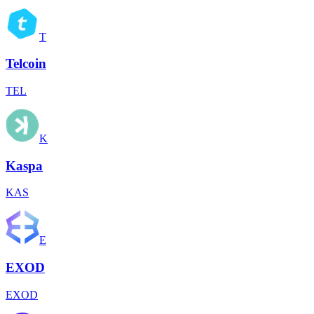
T
Telcoin
TEL
K
Kaspa
KAS
E
EXOD
EXOD