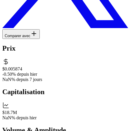
Comparer avec
Prix
$0.005874
-0.50%
depuis hier
NaN%
depuis 7 jours
Capitalisation
$18.7M
NaN%
depuis hier
Volume & Amplitude