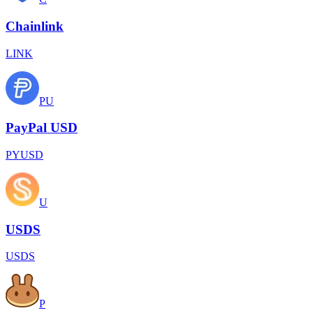
Chainlink
LINK
PU
PayPal USD
PYUSD
U
USDS
USDS
P