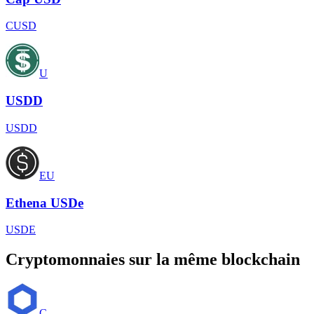
CUSD
U
USDD
USDD
EU
Ethena USDe
USDE
Cryptomonnaies sur la même blockchain
C