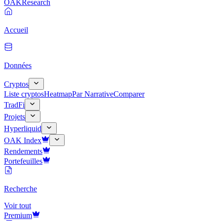
OAK
Research
Accueil
Données
Cryptos
Liste cryptos
Heatmap
Par Narrative
Comparer
TradFi
Projets
Hyperliquid
OAK Index
Rendements
Portefeuilles
Recherche
Voir tout
Premium