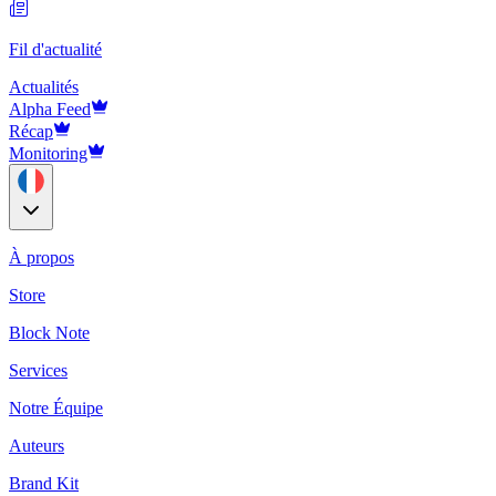
Fil d'actualité
Actualités
Alpha Feed
Récap
Monitoring
À propos
Store
Block Note
Services
Notre Équipe
Auteurs
Brand Kit