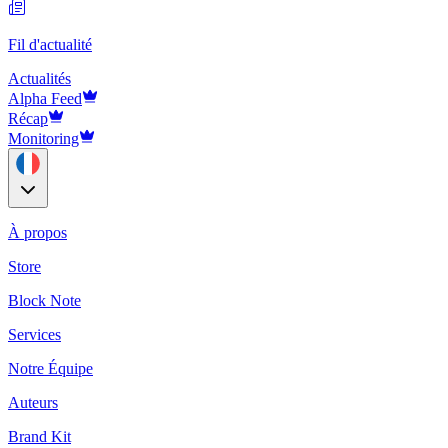
Fil d'actualité
Actualités
Alpha Feed
Récap
Monitoring
À propos
Store
Block Note
Services
Notre Équipe
Auteurs
Brand Kit