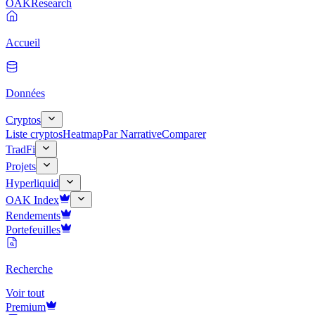
OAK
Research
Accueil
Données
Cryptos
Liste cryptos
Heatmap
Par Narrative
Comparer
TradFi
Projets
Hyperliquid
OAK Index
Rendements
Portefeuilles
Recherche
Voir tout
Premium