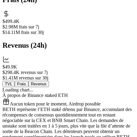
$499.4K
$2.98M
frais sur 7j
$14.11M
frais sur 30j
Revenus
(
24h
)
$49.9K
$298.4K
revenus sur 7j
$1.41M
revenus sur 30j
TVL
Frais
Revenus
Loading chart...
À propos de
Binance staked ETH
Aucun token pour le moment, Airdrop possible
BETH représente l’ETH staké détenu par Binance, accumulant des
récompenses de consensus quotidiennement tout en restant
négociable sur la CEX et BNB Smart Chain. Les demandes de
unstake sont traitées en 1 à 5 jours, plus vite que la file d’attente de
sortie de la Beacon Chain. Les détenteurs peuvent obtenir un
rendement supplémentaire dans les launch pools ou utiliser BETH