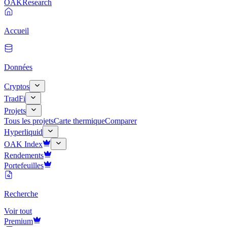
OAK
Research
Accueil
Données
Cryptos
TradFi
Projets
Tous les projets
Carte thermique
Comparer
Hyperliquid
OAK Index
Rendements
Portefeuilles
Recherche
Voir tout
Premium