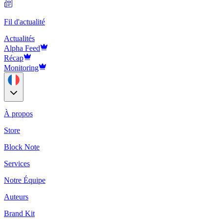
Fil d'actualité
Actualités
Alpha Feed
Récap
Monitoring
À propos
Store
Block Note
Services
Notre Équipe
Auteurs
Brand Kit