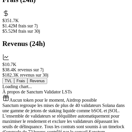
$351.7K
$1.42M
frais sur 7j
$5.52M
frais sur 30j
Revenus
(
24h
)
$10.7K
$38.4K
revenus sur 7j
$182.3K
revenus sur 30j
TVL
Frais
Revenus
Loading chart...
À propos de
Sanctum Validator LSTs
Aucun token pour le moment, Airdrop possible
Sanctum regroupe les mises de plus de 40 validateurs Solana dans
une gamme de jetons de staking liquide comme bSOL et jSOL.
L’ensemble de validateurs se rééquilibre automatiquement pour
maximiser le rendement et exclure les validateurs dépassant les
seuils de délinquance. Tous les contrats sont soumis à un timelock
d’upgrade de 72 heures contrôlé par le conseil Sanctum.