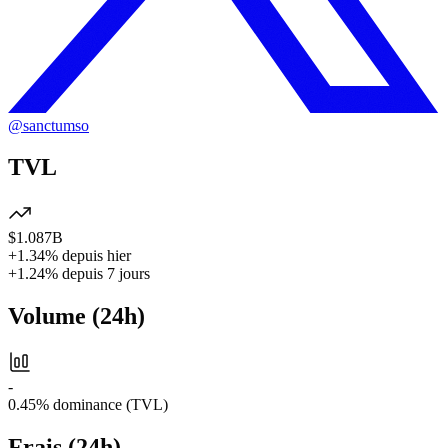
@
sanctumso
TVL
$1.087B
+1.34%
depuis hier
+1.24%
depuis 7 jours
Volume
(
24h
)
-
0.45%
dominance (TVL)
Frais
(
24h
)