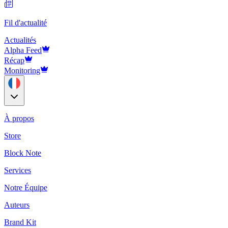
Fil d'actualité
Actualités
Alpha Feed
Récap
Monitoring
À propos
Store
Block Note
Services
Notre Équipe
Auteurs
Brand Kit