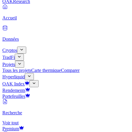
OAK
Research
Accueil
Données
Cryptos
TradFi
Projets
Tous les projets
Carte thermique
Comparer
Hyperliquid
OAK Index
Rendements
Portefeuilles
Recherche
Voir tout
Premium