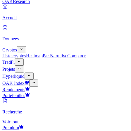
OAK
Research
Accueil
Données
Cryptos
Liste cryptos
Heatmap
Par Narrative
Comparer
TradFi
Projets
Hyperliquid
OAK Index
Rendements
Portefeuilles
Recherche
Voir tout
Premium