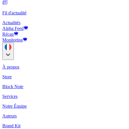
Fil d'actualité
Actualités
Alpha Feed
Récap
Monitoring
À propos
Store
Block Note
Services
Notre Équipe
Auteurs
Brand Kit