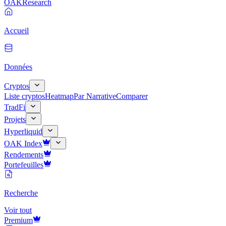
OAK
Research
Accueil
Données
Cryptos
Liste cryptos
Heatmap
Par Narrative
Comparer
TradFi
Projets
Hyperliquid
OAK Index
Rendements
Portefeuilles
Recherche
Voir tout
Premium