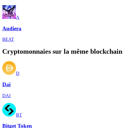
A
Audiera
BEAT
Cryptomonnaies sur la même blockchain
D
Dai
DAI
BT
Bitget Token