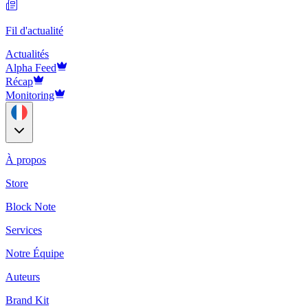
Fil d'actualité
Actualités
Alpha Feed
Récap
Monitoring
À propos
Store
Block Note
Services
Notre Équipe
Auteurs
Brand Kit