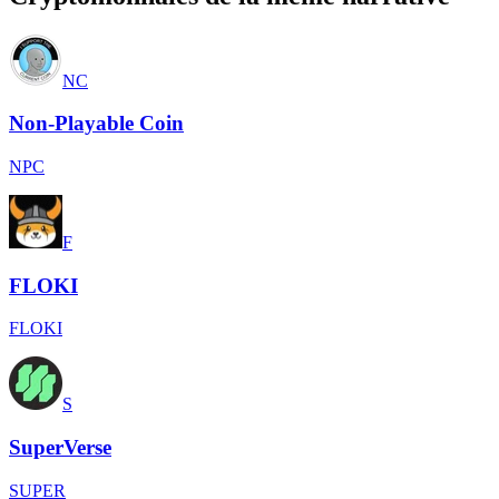
NC
Non-Playable Coin
NPC
F
FLOKI
FLOKI
S
SuperVerse
SUPER