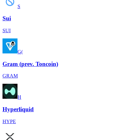
S
Sui
SUI
G(
Gram (prev. Toncoin)
GRAM
H
Hyperliquid
HYPE