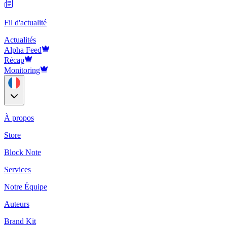
Fil d'actualité
Actualités
Alpha Feed
Récap
Monitoring
À propos
Store
Block Note
Services
Notre Équipe
Auteurs
Brand Kit