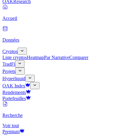
OAK
Research
Accueil
Données
Cryptos
Liste cryptos
Heatmap
Par Narrative
Comparer
TradFi
Projets
Hyperliquid
OAK Index
Rendements
Portefeuilles
Recherche
Voir tout
Premium