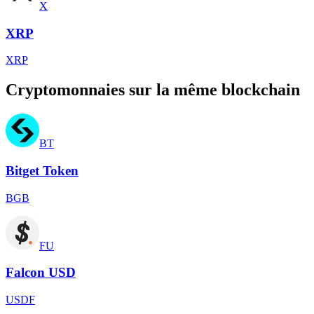
X
XRP
XRP
Cryptomonnaies sur la même blockchain
BT
Bitget Token
BGB
FU
Falcon USD
USDF