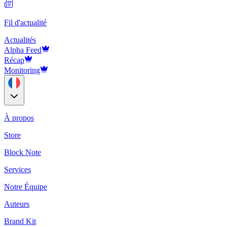
Fil d'actualité
Actualités
Alpha Feed
Récap
Monitoring
À propos
Store
Block Note
Services
Notre Équipe
Auteurs
Brand Kit