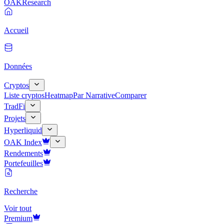
OAK
Research
Accueil
Données
Cryptos
Liste cryptos
Heatmap
Par Narrative
Comparer
TradFi
Projets
Hyperliquid
OAK Index
Rendements
Portefeuilles
Recherche
Voir tout
Premium