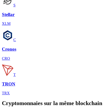
S
Stellar
XLM
C
Cronos
CRO
T
TRON
TRX
Cryptomonnaies sur la même blockchain