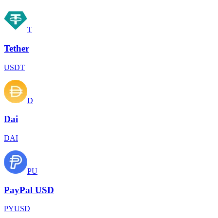
T
Tether
USDT
D
Dai
DAI
PU
PayPal USD
PYUSD