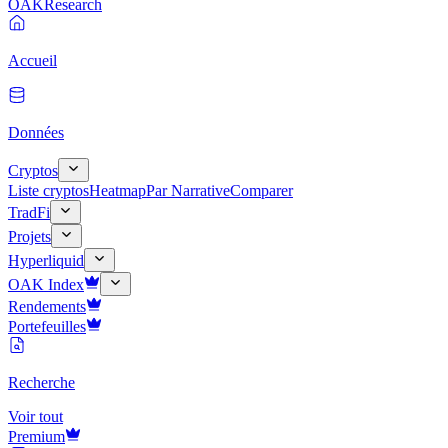
OAK
Research
Accueil
Données
Cryptos
Liste cryptos
Heatmap
Par Narrative
Comparer
TradFi
Projets
Hyperliquid
OAK Index
Rendements
Portefeuilles
Recherche
Voir tout
Premium