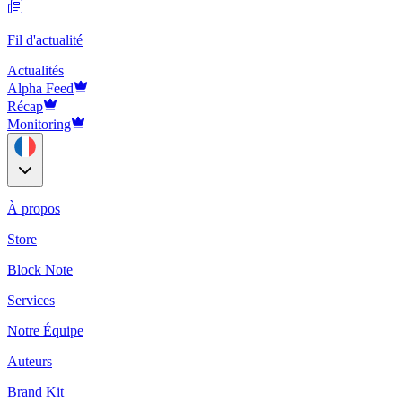
Fil d'actualité
Actualités
Alpha Feed
Récap
Monitoring
À propos
Store
Block Note
Services
Notre Équipe
Auteurs
Brand Kit