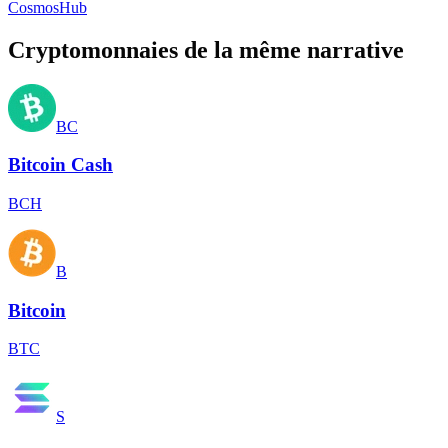
CosmosHub
Cryptomonnaies de la même narrative
BC
Bitcoin Cash
BCH
B
Bitcoin
BTC
S