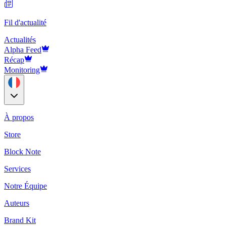
Fil d'actualité
Actualités
Alpha Feed
Récap
Monitoring
À propos
Store
Block Note
Services
Notre Équipe
Auteurs
Brand Kit