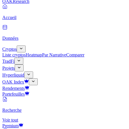
OAK
Research
Accueil
Données
Cryptos
Liste cryptos
Heatmap
Par Narrative
Comparer
TradFi
Projets
Hyperliquid
OAK Index
Rendements
Portefeuilles
Recherche
Voir tout
Premium