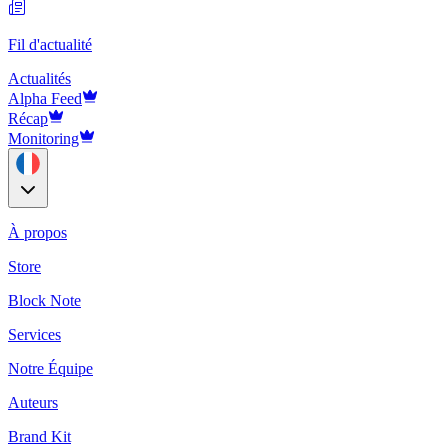
Fil d'actualité
Actualités
Alpha Feed
Récap
Monitoring
À propos
Store
Block Note
Services
Notre Équipe
Auteurs
Brand Kit