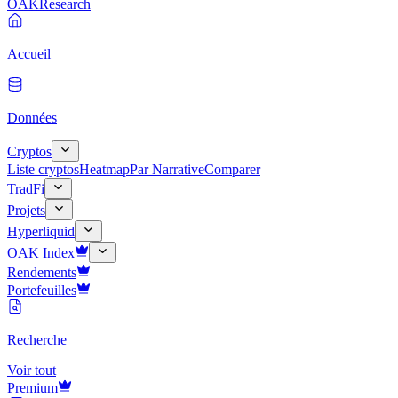
OAK
Research
Accueil
Données
Cryptos
Liste cryptos
Heatmap
Par Narrative
Comparer
TradFi
Projets
Hyperliquid
OAK Index
Rendements
Portefeuilles
Recherche
Voir tout
Premium