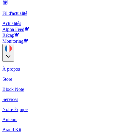
Fil d'actualité
Actualités
Alpha Feed
Récap
Monitoring
À propos
Store
Block Note
Services
Notre Équipe
Auteurs
Brand Kit