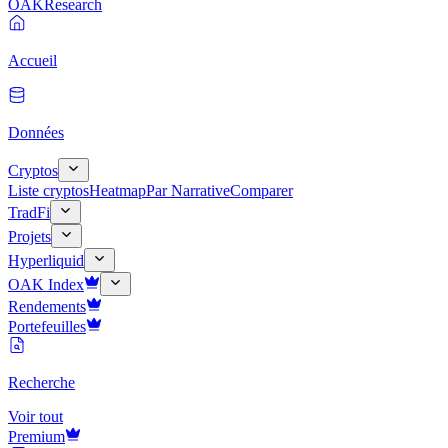
OAK
Research
Accueil
Données
Cryptos
Liste cryptos
Heatmap
Par Narrative
Comparer
TradFi
Projets
Hyperliquid
OAK Index
Rendements
Portefeuilles
Recherche
Voir tout
Premium