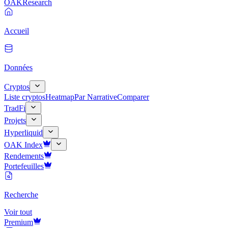
OAK
Research
Accueil
Données
Cryptos
Liste cryptos
Heatmap
Par Narrative
Comparer
TradFi
Projets
Hyperliquid
OAK Index
Rendements
Portefeuilles
Recherche
Voir tout
Premium