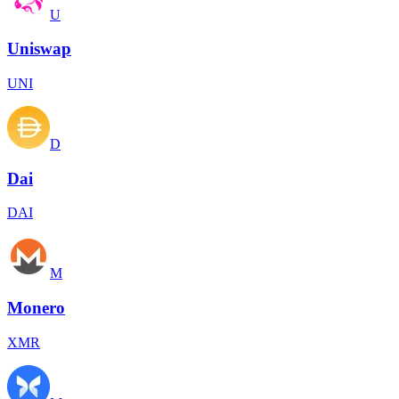
U
Uniswap
UNI
D
Dai
DAI
M
Monero
XMR