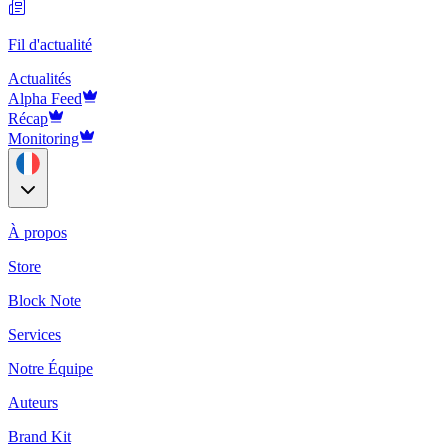
Fil d'actualité
Actualités
Alpha Feed
Récap
Monitoring
À propos
Store
Block Note
Services
Notre Équipe
Auteurs
Brand Kit