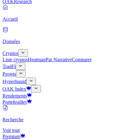
OAK
Research
Accueil
Données
Cryptos
Liste cryptos
Heatmap
Par Narrative
Comparer
TradFi
Projets
Hyperliquid
OAK Index
Rendements
Portefeuilles
Recherche
Voir tout
Premium