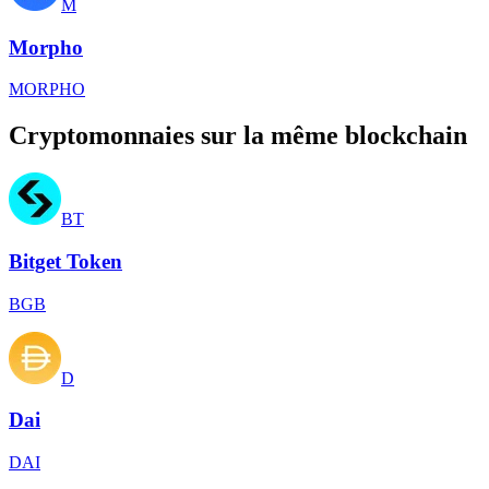
M
Morpho
MORPHO
Cryptomonnaies sur la même blockchain
BT
Bitget Token
BGB
D
Dai
DAI