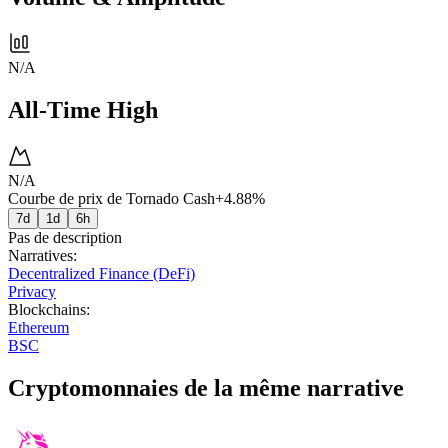
N/A
All-Time High
N/A
Courbe de prix de Tornado Cash
+4.88%
7d
1d
6h
Pas de description
Narratives
:
Decentralized Finance (DeFi)
Privacy
Blockchains
:
Ethereum
BSC
Cryptomonnaies de la même narrative