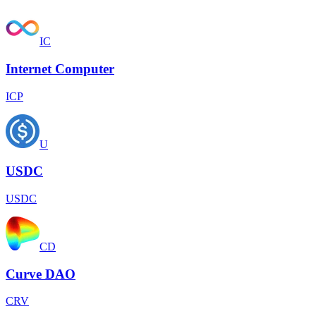
IC
Internet Computer
ICP
U
USDC
USDC
CD
Curve DAO
CRV