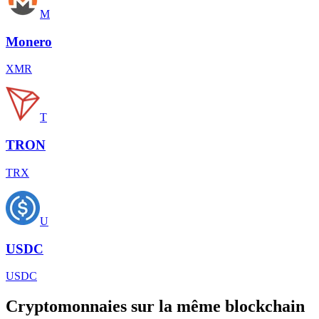
M
Monero
XMR
T
TRON
TRX
U
USDC
USDC
Cryptomonnaies sur la même blockchain