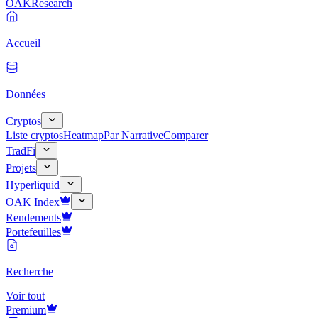
OAK
Research
Accueil
Données
Cryptos
Liste cryptos
Heatmap
Par Narrative
Comparer
TradFi
Projets
Hyperliquid
OAK Index
Rendements
Portefeuilles
Recherche
Voir tout
Premium