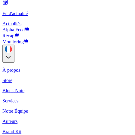
Fil d'actualité
Actualités
Alpha Feed
Récap
Monitoring
À propos
Store
Block Note
Services
Notre Équipe
Auteurs
Brand Kit