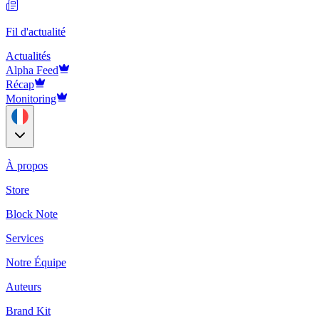
Fil d'actualité
Actualités
Alpha Feed
Récap
Monitoring
À propos
Store
Block Note
Services
Notre Équipe
Auteurs
Brand Kit