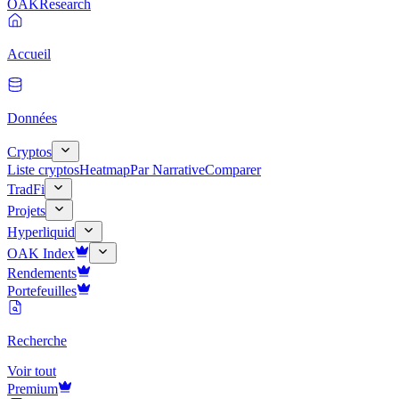
OAK
Research
Accueil
Données
Cryptos
Liste cryptos
Heatmap
Par Narrative
Comparer
TradFi
Projets
Hyperliquid
OAK Index
Rendements
Portefeuilles
Recherche
Voir tout
Premium