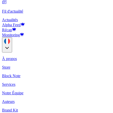
Fil d'actualité
Actualités
Alpha Feed
Récap
Monitoring
À propos
Store
Block Note
Services
Notre Équipe
Auteurs
Brand Kit