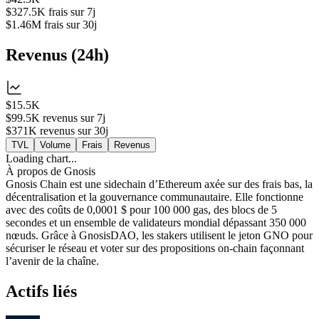
$327.5K
frais sur 7j
$1.46M
frais sur 30j
Revenus
(
24h
)
$15.5K
$99.5K
revenus sur 7j
$371K
revenus sur 30j
TVL
Volume
Frais
Revenus
Loading chart...
À propos de
Gnosis
Gnosis Chain est une sidechain d’Ethereum axée sur des frais bas, la
décentralisation et la gouvernance communautaire. Elle fonctionne
avec des coûts de 0,0001 $ pour 100 000 gas, des blocs de 5
secondes et un ensemble de validateurs mondial dépassant 350 000
nœuds. Grâce à GnosisDAO, les stakers utilisent le jeton GNO pour
sécuriser le réseau et voter sur des propositions on-chain façonnant
l’avenir de la chaîne.
Actifs liés