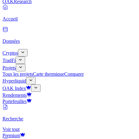
OAK
Research
Accueil
Données
Cryptos
TradFi
Projets
Tous les projets
Carte thermique
Comparer
Hyperliquid
OAK Index
Rendements
Portefeuilles
Recherche
Voir tout
Premium