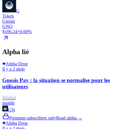
G
Token
Gnosis
GNO
$106.24
+0.60%
Alpha lié
Alpha Drop
Il y a 2 mois
Gnosis Pay : la situation se normalise pour les
utilisateurs
Neutral
insight
GN
Premium subscribers only
Read alpha →
Alpha Drop
Il y a 2 mois