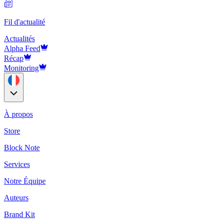
Fil d'actualité
Actualités
Alpha Feed
Récap
Monitoring
À propos
Store
Block Note
Services
Notre Équipe
Auteurs
Brand Kit