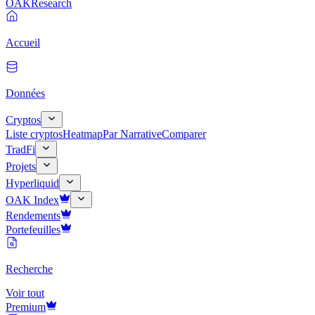
OAK
Research
Accueil
Données
Cryptos
Liste cryptos
Heatmap
Par Narrative
Comparer
TradFi
Projets
Hyperliquid
OAK Index
Rendements
Portefeuilles
Recherche
Voir tout
Premium