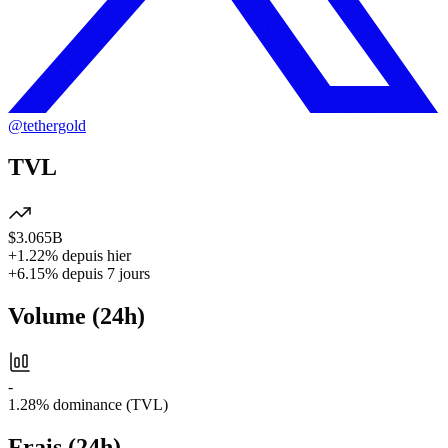
@
tethergold
TVL
$3.065B
+1.22%
depuis hier
+6.15%
depuis 7 jours
Volume
(
24h
)
-
1.28%
dominance (TVL)
Frais
(
24h
)