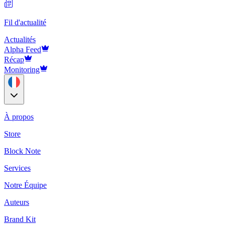
Fil d'actualité
Actualités
Alpha Feed
Récap
Monitoring
À propos
Store
Block Note
Services
Notre Équipe
Auteurs
Brand Kit