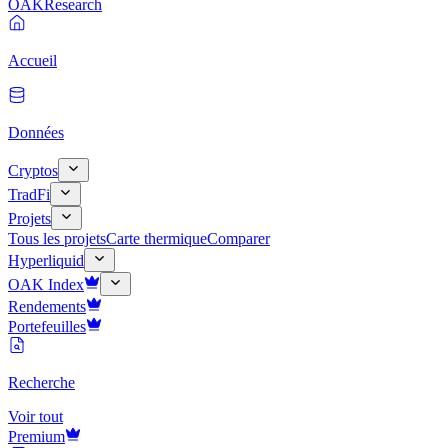
OAK
Research
Accueil
Données
Cryptos
TradFi
Projets
Tous les projets
Carte thermique
Comparer
Hyperliquid
OAK Index
Rendements
Portefeuilles
Recherche
Voir tout
Premium