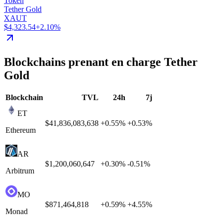
Token
Tether Gold
XAUT
$4,323.54
+2.10%
Blockchains prenant en charge Tether
Gold
Blockchain
TVL
24h
7j
ET
$41,836,083,638
+
0.55
%
+
0.53
%
Ethereum
AR
$1,200,060,647
+
0.30
%
-0.51
%
Arbitrum
MO
$871,464,818
+
0.59
%
+
4.55
%
Monad