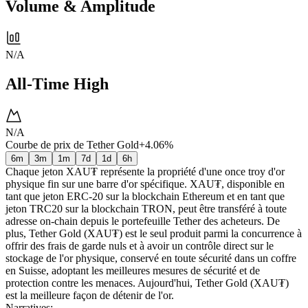
Volume & Amplitude
N/A
All-Time High
N/A
Courbe de prix de Tether Gold
+4.06%
6m
3m
1m
7d
1d
6h
Chaque jeton XAU₮ représente la propriété d'une once troy d'or
physique fin sur une barre d'or spécifique. XAU₮, disponible en
tant que jeton ERC-20 sur la blockchain Ethereum et en tant que
jeton TRC20 sur la blockchain TRON, peut être transféré à toute
adresse on-chain depuis le portefeuille Tether des acheteurs. De
plus, Tether Gold (XAU₮) est le seul produit parmi la concurrence à
offrir des frais de garde nuls et à avoir un contrôle direct sur le
stockage de l'or physique, conservé en toute sécurité dans un coffre
en Suisse, adoptant les meilleures mesures de sécurité et de
protection contre les menaces. Aujourd'hui, Tether Gold (XAU₮)
est la meilleure façon de détenir de l'or.
Narratives
: