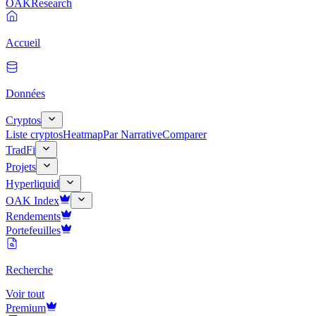
OAK
Research
Accueil
Données
Cryptos
Liste cryptos
Heatmap
Par Narrative
Comparer
TradFi
Projets
Hyperliquid
OAK Index
Rendements
Portefeuilles
Recherche
Voir tout
Premium