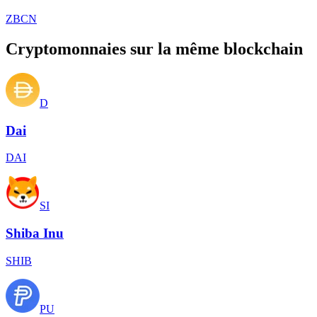
ZBCN
Cryptomonnaies sur la même blockchain
D
Dai
DAI
SI
Shiba Inu
SHIB
PU