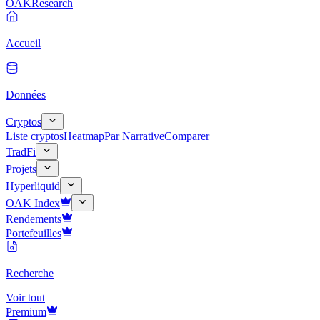
OAK
Research
Accueil
Données
Cryptos
Liste cryptos
Heatmap
Par Narrative
Comparer
TradFi
Projets
Hyperliquid
OAK Index
Rendements
Portefeuilles
Recherche
Voir tout
Premium