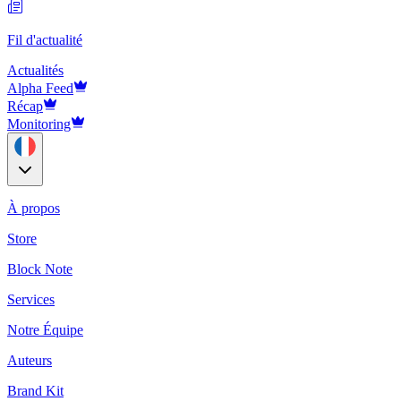
Fil d'actualité
Actualités
Alpha Feed
Récap
Monitoring
À propos
Store
Block Note
Services
Notre Équipe
Auteurs
Brand Kit